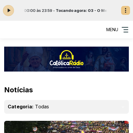
ternet. das 00:00 às 23:59 -
Tocando agora: 03 - O Meio E O Fim
Catól
MENU
Notícias
Categoria:
Todas